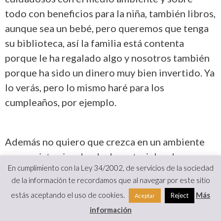
todo con beneficios para la niña, también libros,
aunque sea un bebé, pero queremos que tenga
su biblioteca, así la familia está contenta
porque le ha regalado algo y nosotros también
porque ha sido un dinero muy bien invertido. Ya
lo verás, pero lo mismo haré para los
cumpleaños, por ejemplo.
Además no quiero que crezca en un ambiente
consumista ni rodeada de materiales de
En cumplimiento con la Ley 34/2002, de servicios de la sociedad
plástico con sonido y luces, porque esto no
de la información te recordamos que al navegar por este sitio
favorece en nada al desarrollo de su cerebro
estás aceptando el uso de cookies.
Más
Reject
Aceptar
sino todo lo contrario.
información