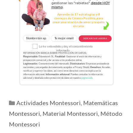
gestionar las "rabietas"
desde HOY
mismo
.
Aprenderás 17 estrategias y 8
consejos de Crianza Positiva, para
crear una relación de amor y respeto
en casa.
DESCARGAR AHORA
Lo he entendido y doy el consentimiento
informado
INFORMACIÓN BÁSICA SOBRE PROTECCIÓN DE DATOS.
Responsable
: Edunetwork SL.
Finalidad
: Gestionar el envío de información y
prospección comercial y dar acceso a los productos online
Legitimación
: Consentimiento del interesado.
Destinatarios
: Empresas proveedoras
nacionales y encargados de tratamiento acogidos a Privacy Shield.
Derechos
: Acceder,
rectificar y suprimir los datos, así como otros derechos como se explica en la
información adicional.
Información adicional
: Puedes consultar la información
adicional y detallada sobre protección de datos en nuestra
página web
.
Actividades Montessori
,
Matemáticas
Montessori
,
Material Montessori
,
Método
Montessori