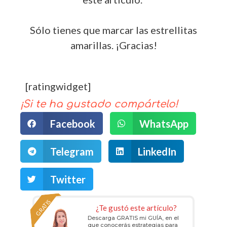
Sólo tienes que marcar las estrellitas
amarillas. ¡Gracias!
[ratingwidget]
¡Si te ha gustado compártelo!
Facebook
WhatsApp
Telegram
LinkedIn
Twitter
GRATIS
¿Te gustó este artículo?
Descarga GRATIS mi GUÍA, en el
que conocerás estrategias para