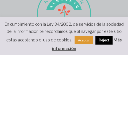
En cumplimiento con la Ley 34/2002, de servicios de la sociedad
de la información te recordamos que al navegar por este sitio
estás aceptando el uso de cookies.
Más
Reject
Aceptar
información
Copyright 2022 |
Viviendo Montessori
|
Prensa
|
Aviso Legal y
Protección de Datos
·
Formulario de desestimiento
|
Hecho con