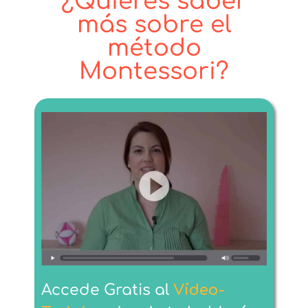
¿Quieres saber
más sobre el
método
Montessori?
Accede
Gratis
al
Vídeo-