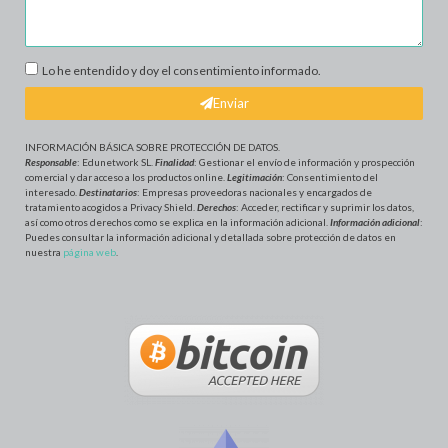
Lo he entendido y doy el consentimiento informado.
Enviar
INFORMACIÓN BÁSICA SOBRE PROTECCIÓN DE DATOS
.
Responsable
: Edunetwork SL.
Finalidad
: Gestionar el envío de información y prospección
comercial y dar acceso a los productos online.
Legitimación
: Consentimiento del
interesado.
Destinatarios
: Empresas proveedoras nacionales y encargados de
tratamiento acogidos a Privacy Shield.
Derechos
: Acceder, rectificar y suprimir los datos,
así como otros derechos como se explica en la información adicional.
Información adicional
:
Puedes consultar la información adicional y detallada sobre protección de datos en
nuestra
página web
.