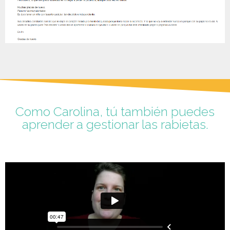
Como Carolina, tú también puedes
aprender a gestionar las rabietas.