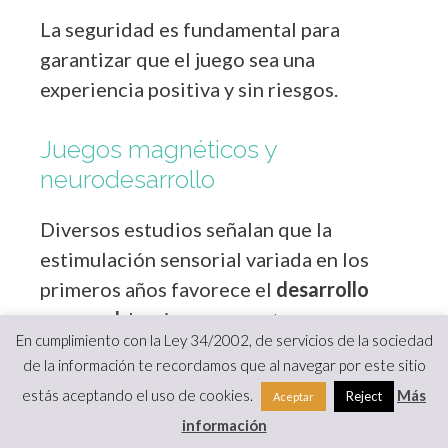
La seguridad es fundamental para
garantizar que el juego sea una
experiencia positiva y sin riesgos.
Juegos magnéticos y
neurodesarrollo
Diversos estudios señalan que la
estimulación sensorial variada en los
primeros años favorece el
desarrollo
neuronal
. Los imanes aportan un
En cumplimiento con la Ley 34/2002, de servicios de la sociedad
estímulo único que combina sorpresa,
de la información te recordamos que al navegar por este sitio
repetición y reto cognitivo.
estás aceptando el uso de cookies.
Más
Reject
Aceptar
información
Al mover piezas, construir o resolver