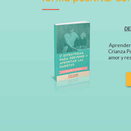
DE
Aprenderá
Crianza Po
amor y re