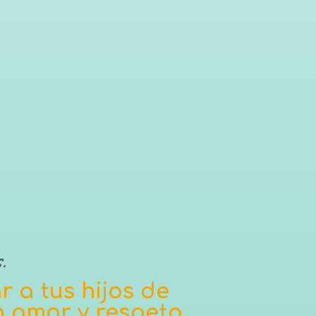
.
 a tus hijos de
n amor y respeto.