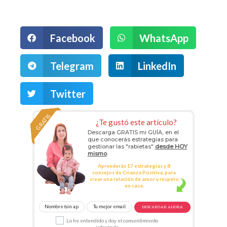
Facebook
WhatsApp
Telegram
LinkedIn
Twitter
GRATIS
¿Te gustó este artículo?
Descarga GRATIS mi GUÍA, en el
que conocerás estrategias para
gestionar las "rabietas"
desde HOY
mismo
.
Aprenderás 17 estrategias y 8
consejos de Crianza Positiva, para
crear una relación de amor y respeto
en casa.
DESCARGAR AHORA
Lo he entendido y doy el consentimiento