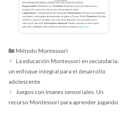
informado
INFORMACIÓN BÁSICA SOBRE PROTECCIÓN DE DATOS.
Responsable
: Edunetwork SL.
Finalidad
: Gestionar el envío de información y
prospección comercial y dar acceso a los productos online
Legitimación
: Consentimiento del interesado.
Destinatarios
: Empresas proveedoras
nacionales y encargados de tratamiento acogidos a Privacy Shield.
Derechos
: Acceder,
rectificar y suprimir los datos, así como otros derechos como se explica en la
información adicional.
Información adicional
: Puedes consultar la información
adicional y detallada sobre protección de datos en nuestra
página web
.
Método Montessori
La educación Montessori en secundaria:
un enfoque integral para el desarrollo
adolescente
Juegos con imanes sensoriales. Un
recurso Montessori para aprender jugando