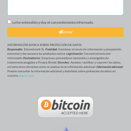
Lo he entendido y doy el consentimiento informado.
Enviar
INFORMACIÓN BÁSICA SOBRE PROTECCIÓN DE DATOS
.
Responsable
: Edunetwork SL.
Finalidad
: Gestionar el envío de información y prospección
comercial y dar acceso a los productos online.
Legitimación
: Consentimiento del
interesado.
Destinatarios
: Empresas proveedoras nacionales y encargados de
tratamiento acogidos a Privacy Shield.
Derechos
: Acceder, rectificar y suprimir los datos,
así como otros derechos como se explica en la información adicional.
Información adicional
:
Puedes consultar la información adicional y detallada sobre protección de datos en
nuestra
página web
.