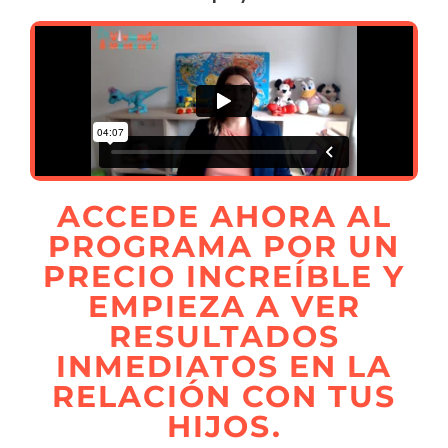
ACCEDE AHORA AL
PROGRAMA POR UN
PRECIO INCREÍBLE Y
EMPIEZA A VER
RESULTADOS
INMEDIATOS EN LA
RELACIÓN CON TUS
HIJOS.