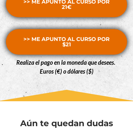
>> ME APUNTO AL CURSO POR
21€
>> ME APUNTO AL CURSO POR
$21
Realiza el pago en la moneda que desees.
Euros (€) o dólares ($)
Aún te quedan dudas