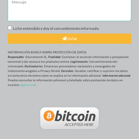
Lo he entendido y doy el consentimiento informado.
Enviar
INFORMACIÓN BÁSICA SOBRE PROTECCIÓN DE DATOS
.
Responsable
: Edunetwork SL.
Finalidad
: Gestionar el envío de información y prospección
comercial y dar acceso a los productos online.
Legitimación
: Consentimiento del
interesado.
Destinatarios
: Empresas proveedoras nacionales y encargados de
tratamiento acogidos a Privacy Shield.
Derechos
: Acceder, rectificar y suprimir los datos,
así como otros derechos como se explica en la información adicional.
Información adicional
:
Puedes consultar la información adicional y detallada sobre protección de datos en
nuestra
página web
.