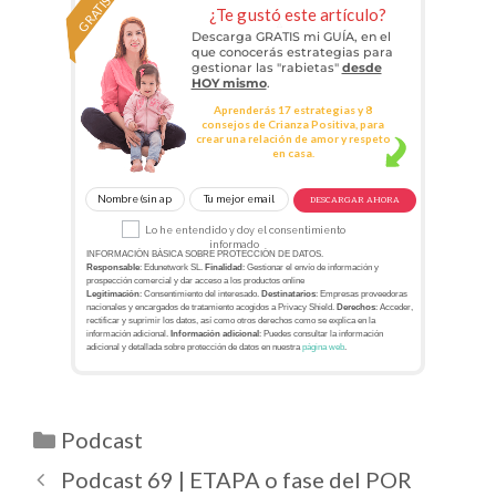
GRATIS
¿Te gustó este artículo?
Descarga GRATIS mi GUÍA, en el
que conocerás estrategias para
gestionar las "rabietas"
desde
HOY mismo
.
Aprenderás 17 estrategias y 8
consejos de Crianza Positiva, para
crear una relación de amor y respeto
en casa.
DESCARGAR AHORA
Lo he entendido y doy el consentimiento
informado
INFORMACIÓN BÁSICA SOBRE PROTECCIÓN DE DATOS.
Responsable
: Edunetwork SL.
Finalidad
: Gestionar el envío de información y
prospección comercial y dar acceso a los productos online
Legitimación
: Consentimiento del interesado.
Destinatarios
: Empresas proveedoras
nacionales y encargados de tratamiento acogidos a Privacy Shield.
Derechos
: Acceder,
rectificar y suprimir los datos, así como otros derechos como se explica en la
información adicional.
Información adicional
: Puedes consultar la información
adicional y detallada sobre protección de datos en nuestra
página web
.
Podcast
Podcast 69 | ETAPA o fase del POR