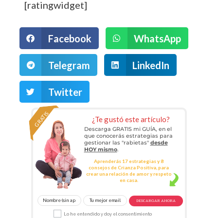
[ratingwidget]
Facebook
WhatsApp
Telegram
LinkedIn
Twitter
GRATIS
¿Te gustó este artículo?
Descarga GRATIS mi GUÍA, en el
que conocerás estrategias para
gestionar las "rabietas"
desde
HOY mismo
.
Aprenderás 17 estrategias y 8
consejos de Crianza Positiva, para
crear una relación de amor y respeto
en casa.
DESCARGAR AHORA
Lo he entendido y doy el consentimiento