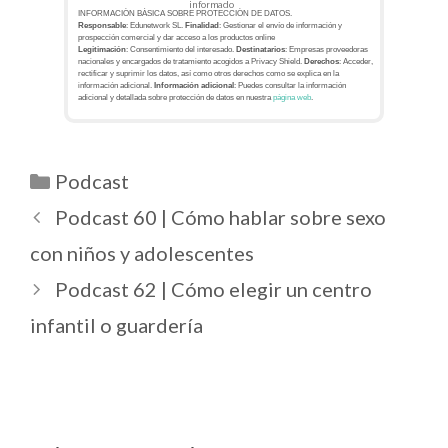
informado
INFORMACIÓN BÁSICA SOBRE PROTECCIÓN DE DATOS.
Responsable
: Edunetwork SL.
Finalidad
: Gestionar el envío de información y
prospección comercial y dar acceso a los productos online
Legitimación
: Consentimiento del interesado.
Destinatarios
: Empresas proveedoras
nacionales y encargados de tratamiento acogidos a Privacy Shield.
Derechos
: Acceder,
rectificar y suprimir los datos, así como otros derechos como se explica en la
información adicional.
Información adicional
: Puedes consultar la información
adicional y detallada sobre protección de datos en nuestra
página web
.
Podcast
Podcast 60 | Cómo hablar sobre sexo
con niños y adolescentes
Podcast 62 | Cómo elegir un centro
infantil o guardería