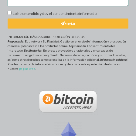
Lo he entendido y doy el consentimiento informado.
Enviar
INFORMACIÓN BÁSICA SOBRE PROTECCIÓN DE DATOS
.
Responsable
: Edunetwork SL.
Finalidad
: Gestionar el envío de información y prospección
comercial y dar acceso a los productos online.
Legitimación
: Consentimiento del
interesado.
Destinatarios
: Empresas proveedoras nacionales y encargados de
tratamiento acogidos a Privacy Shield.
Derechos
: Acceder, rectificar y suprimir los datos,
así como otros derechos como se explica en la información adicional.
Información adicional
:
Puedes consultar la información adicional y detallada sobre protección de datos en
nuestra
página web
.