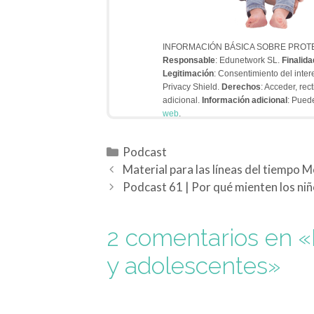
INFORMACIÓN BÁSICA SOBRE PROT
Responsable
: Edunetwork SL.
Finalida
Legitimación
: Consentimiento del inte
Privacy Shield.
Derechos
: Acceder, rec
adicional.
Información adicional
: Pued
web
.
Podcast
Material para las líneas del tiempo 
Podcast 61 | Por qué mienten los ni
2 comentarios en «
y adolescentes»