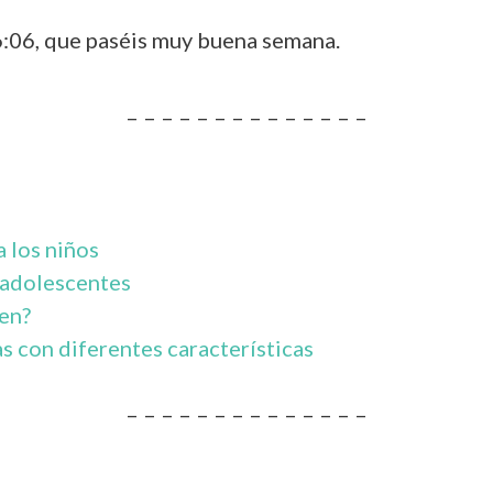
6:06, que paséis muy buena semana.
– – – – – – – – – – – – – –
 los niños
 adolescentes
en?
as con diferentes características
– – – – – – – – – – – – – –