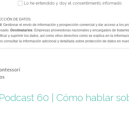
Lo he entendido y doy el consentimiento informado
ECCIÓN DE DATOS.
d
: Gestionar el envío de información y prospección comercial y dar acceso a los pr
resado.
Destinatarios
: Empresas proveedoras nacionales y encargados de tratami
tificar y suprimir los datos, así como otros derechos como se explica en la informac
es consultar la información adicional y detallada sobre protección de datos en nue
Montessori
ños
Podcast 60 | Cómo hablar so