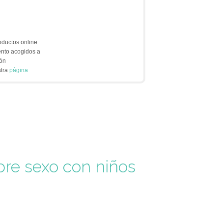
oductos online
ento acogidos a
ión
stra
página
bre sexo con niños