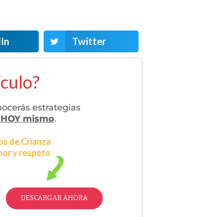
In
Twitter
ículo?
ocerás estrategias
 HOY mismo
.
os de Crianza
mor y respeto
DESCARGAR AHORA