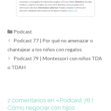
nacionales y encargados de tratamiento acogidos a Privacy Shield.
Derechos
: Acceder,
rectificar y suprimir los datos, así como otros derechos como se explica en la
información adicional.
Información adicional
: Puedes consultar la información
adicional y detallada sobre protección de datos en nuestra
página web
.
Podcast
Podcast 77 | Por qué no amenazar o
chantajear a los niños con regalos
Podcast 79 | Montessori con niños TDA
o TDAH
2 comentarios en «Podcast 78 |
Cómo negociar con hijos