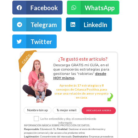
Facebook
WhatsApp
Telegram
LinkedIn
Twitter
GRATIS
¿Te gustó este artículo?
Descarga GRATIS mi GUÍA, en el
que conocerás estrategias para
gestionar las "rabietas"
desde
HOY mismo
.
Aprenderás 17 estrategias y 8
consejos de Crianza Positiva, para
crear una relación de amor y respeto
en casa.
DESCARGAR AHORA
Lo he entendido y doy el consentimiento
informado
INFORMACIÓN BÁSICA SOBRE PROTECCIÓN DE DATOS.
Responsable
: Edunetwork SL.
Finalidad
: Gestionar el envío de información y
prospección comercial y dar acceso a los productos online
Legitimación
: Consentimiento del interesado.
Destinatarios
: Empresas proveedoras