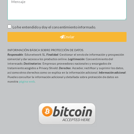
Lo he entendido y doy el consentimiento informado.
Enviar
INFORMACIÓN BÁSICA SOBRE PROTECCIÓN DE DATOS
.
Responsable
: Edunetwork SL.
Finalidad
: Gestionar el envío de información y prospección
comercial y dar acceso a los productos online.
Legitimación
: Consentimiento del
interesado.
Destinatarios
: Empresas proveedoras nacionales y encargados de
tratamiento acogidos a Privacy Shield.
Derechos
: Acceder, rectificar y suprimir los datos,
así como otros derechos como se explica en la información adicional.
Información adicional
:
Puedes consultar la información adicional y detallada sobre protección de datos en
nuestra
página web
.