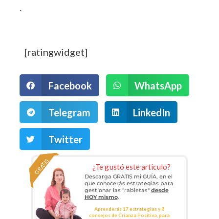
.
[ratingwidget]
Facebook
WhatsApp
Telegram
LinkedIn
Twitter
GRATIS
¿Te gustó este artículo?
Descarga GRATIS mi GUÍA, en el
que conocerás estrategias para
gestionar las "rabietas"
desde
HOY mismo
.
Aprenderás 17 estrategias y 8
consejos de Crianza Positiva, para