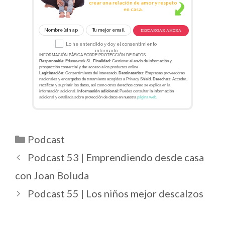
crear una relación de amor y respeto
en casa.
DESCARGAR AHORA
Lo he entendido y doy el consentimiento
informado
INFORMACIÓN BÁSICA SOBRE PROTECCIÓN DE DATOS.
Responsable
: Edunetwork SL.
Finalidad
: Gestionar el envío de información y
prospección comercial y dar acceso a los productos online
Legitimación
: Consentimiento del interesado.
Destinatarios
: Empresas proveedoras
nacionales y encargados de tratamiento acogidos a Privacy Shield.
Derechos
: Acceder,
rectificar y suprimir los datos, así como otros derechos como se explica en la
información adicional.
Información adicional
: Puedes consultar la información
adicional y detallada sobre protección de datos en nuestra
página web
.
Podcast
Podcast 53 | Emprendiendo desde casa
con Joan Boluda
Podcast 55 | Los niños mejor descalzos