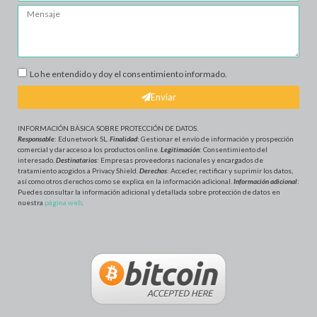
Lo he entendido y doy el consentimiento informado.
Enviar
INFORMACIÓN BÁSICA SOBRE PROTECCIÓN DE DATOS
.
Responsable
: Edunetwork SL.
Finalidad
: Gestionar el envío de información y prospección
comercial y dar acceso a los productos online.
Legitimación
: Consentimiento del
interesado.
Destinatarios
: Empresas proveedoras nacionales y encargados de
tratamiento acogidos a Privacy Shield.
Derechos
: Acceder, rectificar y suprimir los datos,
así como otros derechos como se explica en la información adicional.
Información adicional
:
Puedes consultar la información adicional y detallada sobre protección de datos en
nuestra
página web
.