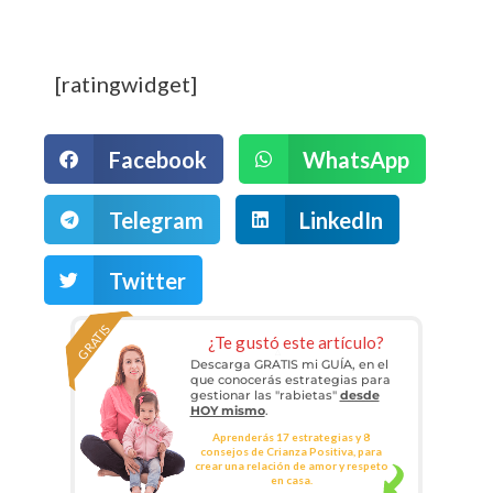
[ratingwidget]
Facebook
WhatsApp
Telegram
LinkedIn
Twitter
GRATIS
¿Te gustó este artículo?
Descarga GRATIS mi GUÍA, en el
que conocerás estrategias para
gestionar las "rabietas"
desde
HOY mismo
.
Aprenderás 17 estrategias y 8
consejos de Crianza Positiva, para
crear una relación de amor y respeto
en casa.