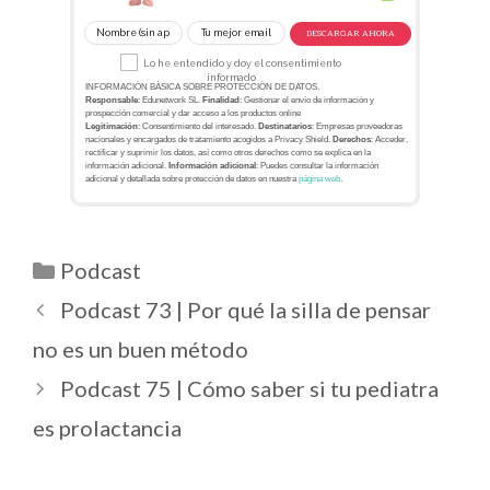
DESCARGAR AHORA
Lo he entendido y doy el consentimiento
informado
INFORMACIÓN BÁSICA SOBRE PROTECCIÓN DE DATOS.
Responsable
: Edunetwork SL.
Finalidad
: Gestionar el envío de información y
prospección comercial y dar acceso a los productos online
Legitimación
: Consentimiento del interesado.
Destinatarios
: Empresas proveedoras
nacionales y encargados de tratamiento acogidos a Privacy Shield.
Derechos
: Acceder,
rectificar y suprimir los datos, así como otros derechos como se explica en la
información adicional.
Información adicional
: Puedes consultar la información
adicional y detallada sobre protección de datos en nuestra
página web
.
Podcast
Podcast 73 | Por qué la silla de pensar
no es un buen método
Podcast 75 | Cómo saber si tu pediatra
es prolactancia