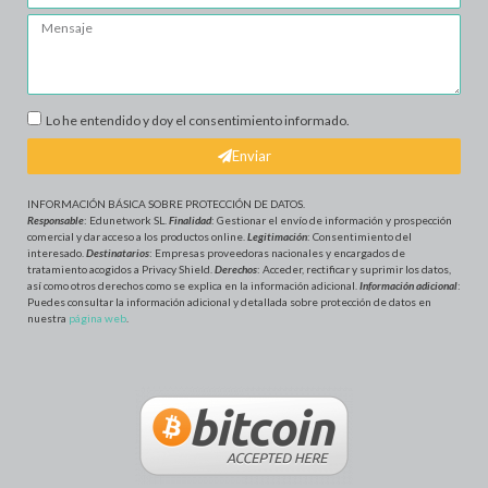
Lo he entendido y doy el consentimiento informado.
Enviar
INFORMACIÓN BÁSICA SOBRE PROTECCIÓN DE DATOS
.
Responsable
: Edunetwork SL.
Finalidad
: Gestionar el envío de información y prospección
comercial y dar acceso a los productos online.
Legitimación
: Consentimiento del
interesado.
Destinatarios
: Empresas proveedoras nacionales y encargados de
tratamiento acogidos a Privacy Shield.
Derechos
: Acceder, rectificar y suprimir los datos,
así como otros derechos como se explica en la información adicional.
Información adicional
:
Puedes consultar la información adicional y detallada sobre protección de datos en
nuestra
página web
.