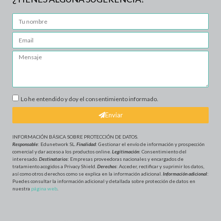
Lo he entendido y doy el consentimiento informado.
Enviar
INFORMACIÓN BÁSICA SOBRE PROTECCIÓN DE DATOS
.
Responsable
: Edunetwork SL.
Finalidad
: Gestionar el envío de información y prospección
comercial y dar acceso a los productos online.
Legitimación
: Consentimiento del
interesado.
Destinatarios
: Empresas proveedoras nacionales y encargados de
tratamiento acogidos a Privacy Shield.
Derechos
: Acceder, rectificar y suprimir los datos,
así como otros derechos como se explica en la información adicional.
Información adicional
:
Puedes consultar la información adicional y detallada sobre protección de datos en
nuestra
página web
.