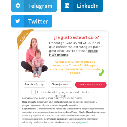
Telegram
LinkedIn
Twitter
GRATIS
¿Te gustó este artículo?
Descarga GRATIS mi GUÍA, en el
que conocerás estrategias para
gestionar las "rabietas"
desde
HOY mismo
.
Aprenderás 17 estrategias y 8
consejos de Crianza Positiva, para
crear una relación de amor y respeto
en casa.
DESCARGAR AHORA
Lo he entendido y doy el consentimiento
informado
INFORMACIÓN BÁSICA SOBRE PROTECCIÓN DE DATOS.
Responsable
: Edunetwork SL.
Finalidad
: Gestionar el envío de información y
prospección comercial y dar acceso a los productos online
Legitimación
: Consentimiento del interesado.
Destinatarios
: Empresas proveedoras
nacionales y encargados de tratamiento acogidos a Privacy Shield.
Derechos
: Acceder,
rectificar y suprimir los datos, así como otros derechos como se explica en la
información adicional.
Información adicional
: Puedes consultar la información
adicional y detallada sobre protección de datos en nuestra
página web
.