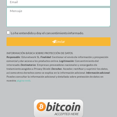
Lo he entendido y doy el consentimiento informado.
Enviar
INFORMACIÓN BÁSICA SOBRE PROTECCIÓN DE DATOS
.
Responsable
: Edunetwork SL.
Finalidad
: Gestionar el envío de información y prospección
comercial y dar acceso a los productos online.
Legitimación
: Consentimiento del
interesado.
Destinatarios
: Empresas proveedoras nacionales y encargados de
tratamiento acogidos a Privacy Shield.
Derechos
: Acceder, rectificar y suprimir los datos,
así como otros derechos como se explica en la información adicional.
Información adicional
:
Puedes consultar la información adicional y detallada sobre protección de datos en
nuestra
página web
.