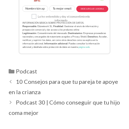
DESCARGAR AHORA
Lo he entendido y doy el consentimiento
informado
INFORMACIÓN BÁSICA SOBRE PROTECCIÓN DE DATOS.
Responsable
: Edunetwork SL.
Finalidad
: Gestionar el envío de información y
prospección comercial y dar acceso a los productos online
Legitimación
: Consentimiento del interesado.
Destinatarios
: Empresas proveedoras
nacionales y encargados de tratamiento acogidos a Privacy Shield.
Derechos
: Acceder,
rectificar y suprimir los datos, así como otros derechos como se explica en la
información adicional.
Información adicional
: Puedes consultar la información
adicional y detallada sobre protección de datos en nuestra
página web
.
Podcast
10 Consejos para que tu pareja te apoye
en la crianza
Podcast 30 | Cómo conseguir que tu hijo
coma mejor