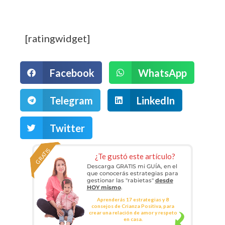
[ratingwidget]
Facebook
WhatsApp
Telegram
LinkedIn
Twitter
GRATIS
¿Te gustó este artículo?
Descarga GRATIS mi GUÍA, en el
que conocerás estrategias para
gestionar las "rabietas"
desde
HOY mismo
.
Aprenderás 17 estrategias y 8
consejos de Crianza Positiva, para
crear una relación de amor y respeto
en casa.