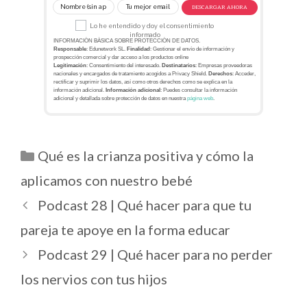
DESCARGAR AHORA
Lo he entendido y doy el consentimiento
informado
INFORMACIÓN BÁSICA SOBRE PROTECCIÓN DE DATOS.
Responsable
: Edunetwork SL.
Finalidad
: Gestionar el envío de información y
prospección comercial y dar acceso a los productos online
Legitimación
: Consentimiento del interesado.
Destinatarios
: Empresas proveedoras
nacionales y encargados de tratamiento acogidos a Privacy Shield.
Derechos
: Acceder,
rectificar y suprimir los datos, así como otros derechos como se explica en la
información adicional.
Información adicional
: Puedes consultar la información
adicional y detallada sobre protección de datos en nuestra
página web
.
Qué es la crianza positiva y cómo la
aplicamos con nuestro bebé
Podcast 28 | Qué hacer para que tu
pareja te apoye en la forma educar
Podcast 29 | Qué hacer para no perder
los nervios con tus hijos