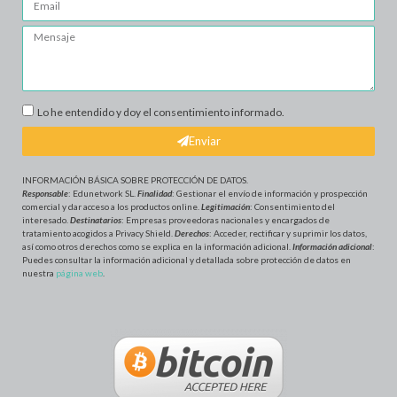
Lo he entendido y doy el consentimiento informado.
Enviar
INFORMACIÓN BÁSICA SOBRE PROTECCIÓN DE DATOS
.
Responsable
: Edunetwork SL.
Finalidad
: Gestionar el envío de información y prospección
comercial y dar acceso a los productos online.
Legitimación
: Consentimiento del
interesado.
Destinatarios
: Empresas proveedoras nacionales y encargados de
tratamiento acogidos a Privacy Shield.
Derechos
: Acceder, rectificar y suprimir los datos,
así como otros derechos como se explica en la información adicional.
Información adicional
:
Puedes consultar la información adicional y detallada sobre protección de datos en
nuestra
página web
.