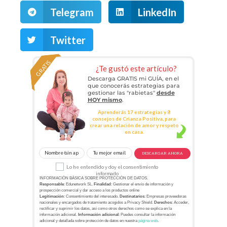
Telegram
LinkedIn
Twitter
GRATIS
¿Te gustó este artículo?
Descarga GRATIS mi GUÍA, en el
que conocerás estrategias para
gestionar las "rabietas"
desde
HOY mismo
.
Aprenderás 17 estrategias y 8
consejos de Crianza Positiva, para
crear una relación de amor y respeto
en casa.
DESCARGAR AHORA
Lo he entendido y doy el consentimiento
informado
INFORMACIÓN BÁSICA SOBRE PROTECCIÓN DE DATOS.
Responsable
: Edunetwork SL.
Finalidad
: Gestionar el envío de información y
prospección comercial y dar acceso a los productos online
Legitimación
: Consentimiento del interesado.
Destinatarios
: Empresas proveedoras
nacionales y encargados de tratamiento acogidos a Privacy Shield.
Derechos
: Acceder,
rectificar y suprimir los datos, así como otros derechos como se explica en la
información adicional.
Información adicional
: Puedes consultar la información
adicional y detallada sobre protección de datos en nuestra
página web
.