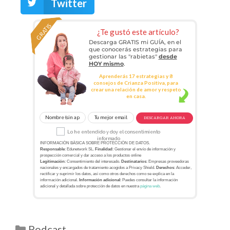
Twitter
GRATIS
¿Te gustó este artículo?
Descarga GRATIS mi GUÍA, en el
que conocerás estrategias para
gestionar las "rabietas"
desde
HOY mismo
.
Aprenderás 17 estrategias y 8
consejos de Crianza Positiva, para
crear una relación de amor y respeto
en casa.
DESCARGAR AHORA
Lo he entendido y doy el consentimiento
informado
INFORMACIÓN BÁSICA SOBRE PROTECCIÓN DE DATOS.
Responsable
: Edunetwork SL.
Finalidad
: Gestionar el envío de información y
prospección comercial y dar acceso a los productos online
Legitimación
: Consentimiento del interesado.
Destinatarios
: Empresas proveedoras
nacionales y encargados de tratamiento acogidos a Privacy Shield.
Derechos
: Acceder,
rectificar y suprimir los datos, así como otros derechos como se explica en la
información adicional.
Información adicional
: Puedes consultar la información
adicional y detallada sobre protección de datos en nuestra
página web
.
Podcast