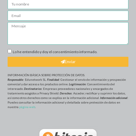
Lo he entendido y doy el consentimiento informado.
Enviar
INFORMACIÓN BÁSICA SOBRE PROTECCIÓN DE DATOS
.
Responsable
: Edunetwork SL.
Finalidad
: Gestionar el envío de información y prospección
comercial y dar acceso a los productos online.
Legitimación
: Consentimiento del
interesado.
Destinatarios
: Empresas proveedoras nacionales y encargados de
tratamiento acogidos a Privacy Shield.
Derechos
: Acceder, rectificar y suprimir los datos,
así como otros derechos como se explica en la información adicional.
Información adicional
:
Puedes consultar la información adicional y detallada sobre protección de datos en
nuestra
página web
.