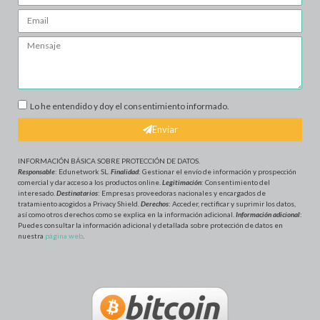
Lo he entendido y doy el consentimiento informado.
Enviar
INFORMACIÓN BÁSICA SOBRE PROTECCIÓN DE DATOS
.
Responsable
: Edunetwork SL.
Finalidad
: Gestionar el envío de información y prospección
comercial y dar acceso a los productos online.
Legitimación
: Consentimiento del
interesado.
Destinatarios
: Empresas proveedoras nacionales y encargados de
tratamiento acogidos a Privacy Shield.
Derechos
: Acceder, rectificar y suprimir los datos,
así como otros derechos como se explica en la información adicional.
Información adicional
:
Puedes consultar la información adicional y detallada sobre protección de datos en
nuestra
página web
.