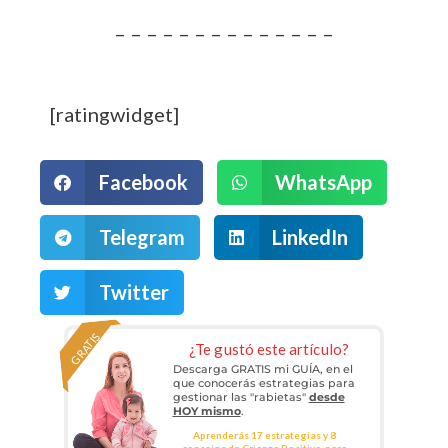
– – – – – – – – – – – – – –
[ratingwidget]
Facebook
WhatsApp
Telegram
LinkedIn
Twitter
GRATIS
¿Te gustó este artículo?
Descarga GRATIS mi GUÍA, en el
que conocerás estrategias para
gestionar las "rabietas"
desde
HOY mismo
.
Aprenderás 17 estrategias y 8
consejos de Crianza Positiva, para