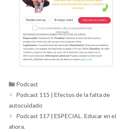
crear una relación de amor y respeto
en casa.
DESCARGAR AHORA
Lo he entendido y doy el consentimiento
informado
INFORMACIÓN BÁSICA SOBRE PROTECCIÓN DE DATOS.
Responsable
: Edunetwork SL.
Finalidad
: Gestionar el envío de información y
prospección comercial y dar acceso a los productos online
Legitimación
: Consentimiento del interesado.
Destinatarios
: Empresas proveedoras
nacionales y encargados de tratamiento acogidos a Privacy Shield.
Derechos
: Acceder,
rectificar y suprimir los datos, así como otros derechos como se explica en la
información adicional.
Información adicional
: Puedes consultar la información
adicional y detallada sobre protección de datos en nuestra
página web
.
Podcast
Podcast 115 | Efectos de la falta de
autocuidado
Podcast 117 | ESPECIAL. Educar en el
ahora.