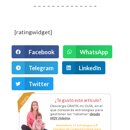
– – – – – – – – – – – – – –
[ratingwidget]
Facebook
WhatsApp
Telegram
LinkedIn
Twitter
GRATIS
¿Te gustó este artículo?
Descarga GRATIS mi GUÍA, en el
que conocerás estrategias para
gestionar las "rabietas"
desde
HOY mismo
.
Aprenderás 17 estrategias y 8
consejos de Crianza Positiva, para