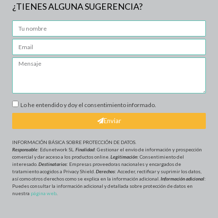
¿TIENES ALGUNA SUGERENCIA?
Lo he entendido y doy el consentimiento informado.
Enviar
INFORMACIÓN BÁSICA SOBRE PROTECCIÓN DE DATOS
.
Responsable
: Edunetwork SL.
Finalidad
: Gestionar el envío de información y prospección
comercial y dar acceso a los productos online.
Legitimación
: Consentimiento del
interesado.
Destinatarios
: Empresas proveedoras nacionales y encargados de
tratamiento acogidos a Privacy Shield.
Derechos
: Acceder, rectificar y suprimir los datos,
así como otros derechos como se explica en la información adicional.
Información adicional
:
Puedes consultar la información adicional y detallada sobre protección de datos en
nuestra
página web
.