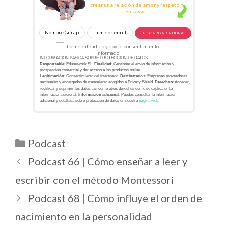
crear una relación de amor y respeto
en casa.
DESCARGAR AHORA
Lo he entendido y doy el consentimiento
informado
INFORMACIÓN BÁSICA SOBRE PROTECCIÓN DE DATOS.
Responsable
: Edunetwork SL.
Finalidad
: Gestionar el envío de información y
prospección comercial y dar acceso a los productos online
Legitimación
: Consentimiento del interesado.
Destinatarios
: Empresas proveedoras
nacionales y encargados de tratamiento acogidos a Privacy Shield.
Derechos
: Acceder,
rectificar y suprimir los datos, así como otros derechos como se explica en la
información adicional.
Información adicional
: Puedes consultar la información
adicional y detallada sobre protección de datos en nuestra
página web
.
Podcast
Podcast 66 | Cómo enseñar a leer y
escribir con el método Montessori
Podcast 68 | Cómo influye el orden de
nacimiento en la personalidad