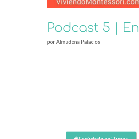
Podcast 5 | E
por
Almudena Palacios
Escúchalo en iTunes