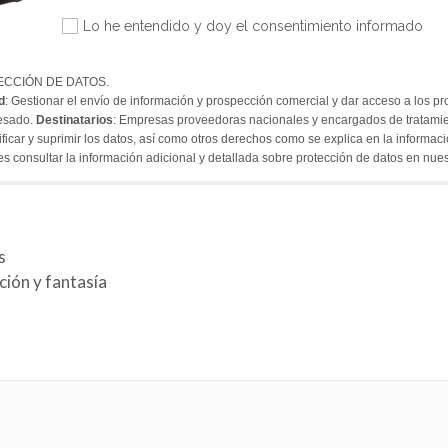
Lo he entendido y doy el consentimiento informado
ECCIÓN DE DATOS.
d
: Gestionar el envío de información y prospección comercial y dar acceso a los pr
resado.
Destinatarios
: Empresas proveedoras nacionales y encargados de tratami
tificar y suprimir los datos, así como otros derechos como se explica en la informac
es consultar la información adicional y detallada sobre protección de datos en nue
s
ción y fantasía