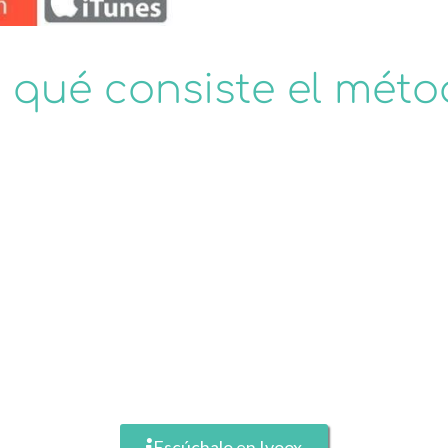
n qué consiste el mét
Escúchalo en Ivoox