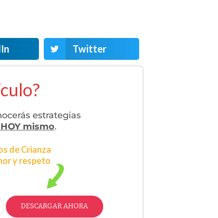
In
Twitter
ículo?
ocerás estrategias
 HOY mismo
.
os de Crianza
mor y respeto
DESCARGAR AHORA