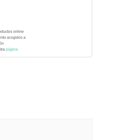
oductos online
ento acogidos a
ión
stra
página