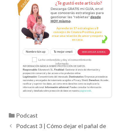
GRATIS
¿Te gustó este artículo?
Descarga GRATIS mi GUÍA, en el
que conocerás estrategias para
gestionar las "rabietas"
desde
HOY mismo
.
Aprenderás 17 estrategias y 8
consejos de Crianza Positiva, para
crear una relación de amor y respeto
en casa.
DESCARGAR AHORA
Lo he entendido y doy el consentimiento
informado
INFORMACIÓN BÁSICA SOBRE PROTECCIÓN DE DATOS.
Responsable
: Edunetwork SL.
Finalidad
: Gestionar el envío de información y
prospección comercial y dar acceso a los productos online
Legitimación
: Consentimiento del interesado.
Destinatarios
: Empresas proveedoras
nacionales y encargados de tratamiento acogidos a Privacy Shield.
Derechos
: Acceder,
rectificar y suprimir los datos, así como otros derechos como se explica en la
información adicional.
Información adicional
: Puedes consultar la información
adicional y detallada sobre protección de datos en nuestra
página web
.
Podcast
Podcast 3 | Cómo dejar el pañal de