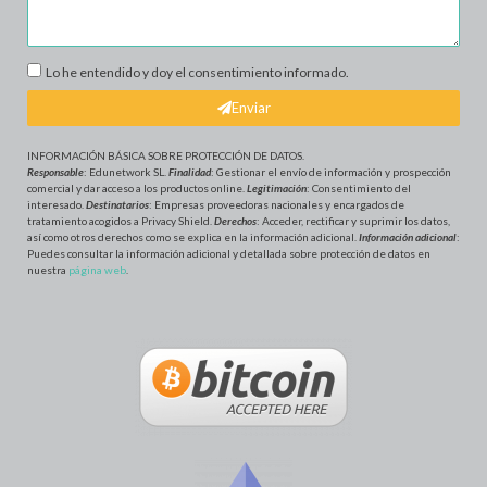
Lo he entendido y doy el consentimiento informado.
Enviar
INFORMACIÓN BÁSICA SOBRE PROTECCIÓN DE DATOS
.
Responsable
: Edunetwork SL.
Finalidad
: Gestionar el envío de información y prospección
comercial y dar acceso a los productos online.
Legitimación
: Consentimiento del
interesado.
Destinatarios
: Empresas proveedoras nacionales y encargados de
tratamiento acogidos a Privacy Shield.
Derechos
: Acceder, rectificar y suprimir los datos,
así como otros derechos como se explica en la información adicional.
Información adicional
:
Puedes consultar la información adicional y detallada sobre protección de datos en
nuestra
página web
.