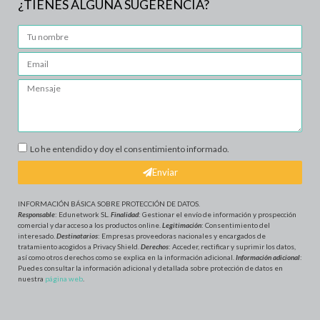
¿TIENES ALGUNA SUGERENCIA?
Lo he entendido y doy el consentimiento informado.
Enviar
INFORMACIÓN BÁSICA SOBRE PROTECCIÓN DE DATOS
.
Responsable
: Edunetwork SL.
Finalidad
: Gestionar el envío de información y prospección
comercial y dar acceso a los productos online.
Legitimación
: Consentimiento del
interesado.
Destinatarios
: Empresas proveedoras nacionales y encargados de
tratamiento acogidos a Privacy Shield.
Derechos
: Acceder, rectificar y suprimir los datos,
así como otros derechos como se explica en la información adicional.
Información adicional
:
Puedes consultar la información adicional y detallada sobre protección de datos en
nuestra
página web
.