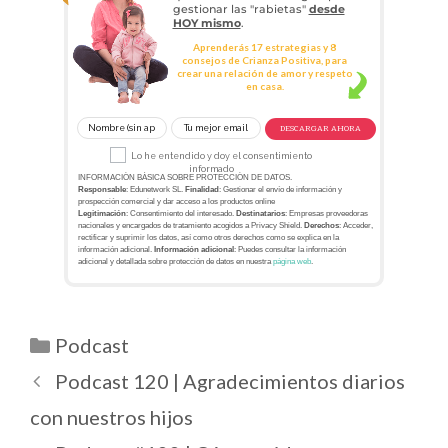
gestionar las "rabietas"
desde
HOY mismo
.
Aprenderás 17 estrategias y 8
consejos de Crianza Positiva, para
crear una relación de amor y respeto
en casa.
DESCARGAR AHORA
Lo he entendido y doy el consentimiento
informado
INFORMACIÓN BÁSICA SOBRE PROTECCIÓN DE DATOS.
Responsable
: Edunetwork SL.
Finalidad
: Gestionar el envío de información y
prospección comercial y dar acceso a los productos online
Legitimación
: Consentimiento del interesado.
Destinatarios
: Empresas proveedoras
nacionales y encargados de tratamiento acogidos a Privacy Shield.
Derechos
: Acceder,
rectificar y suprimir los datos, así como otros derechos como se explica en la
información adicional.
Información adicional
: Puedes consultar la información
adicional y detallada sobre protección de datos en nuestra
página web
.
Podcast
Podcast 120 | Agradecimientos diarios
con nuestros hijos