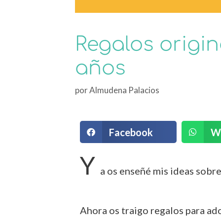
Regalos origin
años
por
Almudena Palacios
Facebook
W
Y
a os enseñé mis ideas sobr
Ahora os traigo regalos para ad