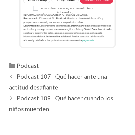
DESCARGAR AHORA
Lo he entendido y doy el consentimiento
informado
INFORMACIÓN BÁSICA SOBRE PROTECCIÓN DE DATOS.
Responsable
: Edunetwork SL.
Finalidad
: Gestionar el envío de información y
prospección comercial y dar acceso a los productos online
Legitimación
: Consentimiento del interesado.
Destinatarios
: Empresas proveedoras
nacionales y encargados de tratamiento acogidos a Privacy Shield.
Derechos
: Acceder,
rectificar y suprimir los datos, así como otros derechos como se explica en la
información adicional.
Información adicional
: Puedes consultar la información
adicional y detallada sobre protección de datos en nuestra
página web
.
Podcast
Podcast 107 | Qué hacer ante una
actitud desafiante
Podcast 109 | Qué hacer cuando los
niños muerden