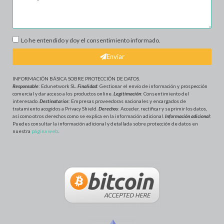
Lo he entendido y doy el consentimiento informado.
Enviar
INFORMACIÓN BÁSICA SOBRE PROTECCIÓN DE DATOS
.
Responsable
: Edunetwork SL.
Finalidad
: Gestionar el envío de información y prospección
comercial y dar acceso a los productos online.
Legitimación
: Consentimiento del
interesado.
Destinatarios
: Empresas proveedoras nacionales y encargados de
tratamiento acogidos a Privacy Shield.
Derechos
: Acceder, rectificar y suprimir los datos,
así como otros derechos como se explica en la información adicional.
Información adicional
:
Puedes consultar la información adicional y detallada sobre protección de datos en
nuestra
página web
.