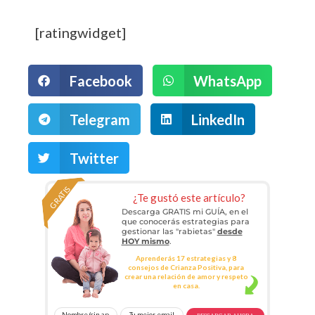
[ratingwidget]
Facebook
WhatsApp
Telegram
LinkedIn
Twitter
GRATIS
¿Te gustó este artículo?
Descarga GRATIS mi GUÍA, en el
que conocerás estrategias para
gestionar las "rabietas"
desde
HOY mismo
.
Aprenderás 17 estrategias y 8
consejos de Crianza Positiva, para
crear una relación de amor y respeto
en casa.