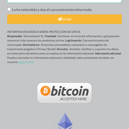
Lo he entendido y doy el consentimiento informado.
Enviar
INFORMACIÓN BÁSICA SOBRE PROTECCIÓN DE DATOS
.
Responsable
: Edunetwork SL.
Finalidad
: Gestionar el envío de información y prospección
comercial y dar acceso a los productos online.
Legitimación
: Consentimiento del
interesado.
Destinatarios
: Empresas proveedoras nacionales y encargados de
tratamiento acogidos a Privacy Shield.
Derechos
: Acceder, rectificar y suprimir los datos,
así como otros derechos como se explica en la información adicional.
Información adicional
:
Puedes consultar la información adicional y detallada sobre protección de datos en
nuestra
página web
.