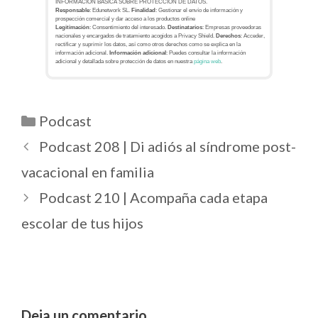
INFORMACIÓN BÁSICA SOBRE PROTECCIÓN DE DATOS.
Responsable
: Edunetwork SL.
Finalidad
: Gestionar el envío de información y
prospección comercial y dar acceso a los productos online
Legitimación
: Consentimiento del interesado.
Destinatarios
: Empresas proveedoras
nacionales y encargados de tratamiento acogidos a Privacy Shield.
Derechos
: Acceder,
rectificar y suprimir los datos, así como otros derechos como se explica en la
información adicional.
Información adicional
: Puedes consultar la información
adicional y detallada sobre protección de datos en nuestra
página web
.
Podcast
Podcast 208 | Di adiós al síndrome post-
vacacional en familia
Podcast 210 | Acompaña cada etapa
escolar de tus hijos
Deja un comentario