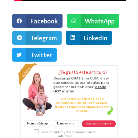
Facebook
WhatsApp
Telegram
LinkedIn
Twitter
GRATIS
¿Te gustó este artículo?
Descarga GRATIS mi GUÍA, en el
que conocerás estrategias para
gestionar las "rabietas"
desde
HOY mismo
.
Aprenderás 17 estrategias y 8
consejos de Crianza Positiva, para
crear una relación de amor y respeto
en casa.
DESCARGAR AHORA
Lo he entendido y doy el consentimiento
informado