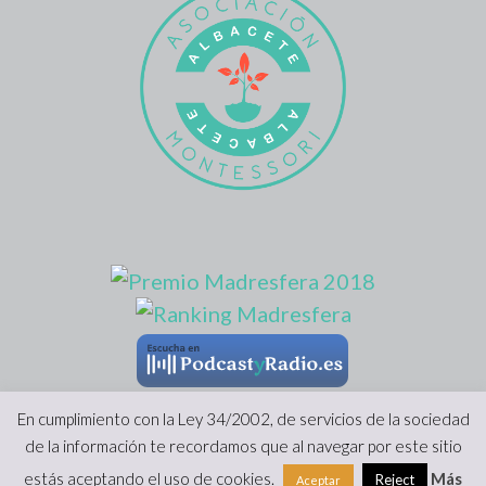
En cumplimiento con la Ley 34/2002, de servicios de la sociedad
de la información te recordamos que al navegar por este sitio
Copyright 2022 |
Viviendo Montessori
|
Prensa
|
Aviso Legal y
estás aceptando el uso de cookies.
Más
Reject
Aceptar