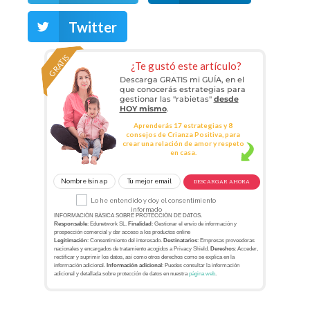
Twitter
GRATIS
¿Te gustó este artículo?
Descarga GRATIS mi GUÍA, en el
que conocerás estrategias para
gestionar las "rabietas"
desde
HOY mismo
.
Aprenderás 17 estrategias y 8
consejos de Crianza Positiva, para
crear una relación de amor y respeto
en casa.
DESCARGAR AHORA
Lo he entendido y doy el consentimiento
informado
INFORMACIÓN BÁSICA SOBRE PROTECCIÓN DE DATOS.
Responsable
: Edunetwork SL.
Finalidad
: Gestionar el envío de información y
prospección comercial y dar acceso a los productos online
Legitimación
: Consentimiento del interesado.
Destinatarios
: Empresas proveedoras
nacionales y encargados de tratamiento acogidos a Privacy Shield.
Derechos
: Acceder,
rectificar y suprimir los datos, así como otros derechos como se explica en la
información adicional.
Información adicional
: Puedes consultar la información
adicional y detallada sobre protección de datos en nuestra
página web
.