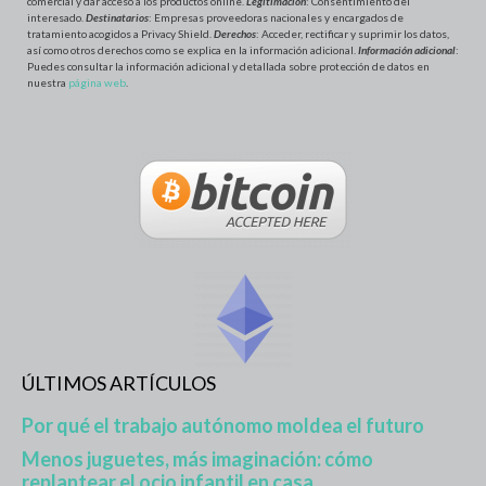
comercial y dar acceso a los productos online.
Legitimación
: Consentimiento del
interesado.
Destinatarios
: Empresas proveedoras nacionales y encargados de
tratamiento acogidos a Privacy Shield.
Derechos
: Acceder, rectificar y suprimir los datos,
así como otros derechos como se explica en la información adicional.
Información adicional
:
Puedes consultar la información adicional y detallada sobre protección de datos en
nuestra
página web
.
ÚLTIMOS ARTÍCULOS
Por qué el trabajo autónomo moldea el futuro
Menos juguetes, más imaginación: cómo
replantear el ocio infantil en casa