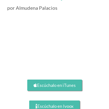
por
Almudena Palacios
Escúchalo en iTunes
Escúchalo en Ivoox