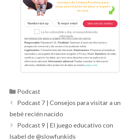
consejos de Crianza Positiva, para
crear una relación de amor y respeto
en casa.
DESCARGAR AHORA
Lo he entendido y doy el consentimiento
informado
INFORMACIÓN BÁSICA SOBRE PROTECCIÓN DE DATOS.
Responsable
: Edunetwork SL.
Finalidad
: Gestionar el envío de información y
prospección comercial y dar acceso a los productos online
Legitimación
: Consentimiento del interesado.
Destinatarios
: Empresas proveedoras
nacionales y encargados de tratamiento acogidos a Privacy Shield.
Derechos
: Acceder,
rectificar y suprimir los datos, así como otros derechos como se explica en la
información adicional.
Información adicional
: Puedes consultar la información
adicional y detallada sobre protección de datos en nuestra
página web
.
Podcast
Podcast 7 | Consejos para visitar a un
bebé recién nacido
Podcast 9 | El juego educativo con
Isabel de @slowfunkids