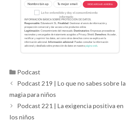
DESCARGAR AHORA
Lo he entendido y doy el consentimiento
informado
INFORMACIÓN BÁSICA SOBRE PROTECCIÓN DE DATOS.
Responsable
: Edunetwork SL.
Finalidad
: Gestionar el envío de información y
prospección comercial y dar acceso a los productos online
Legitimación
: Consentimiento del interesado.
Destinatarios
: Empresas proveedoras
nacionales y encargados de tratamiento acogidos a Privacy Shield.
Derechos
: Acceder,
rectificar y suprimir los datos, así como otros derechos como se explica en la
información adicional.
Información adicional
: Puedes consultar la información
adicional y detallada sobre protección de datos en nuestra
página web
.
Podcast
Podcast 219 | Lo que no sabes sobre la
magia para niños
Podcast 221 | La exigencia positiva en
los niños