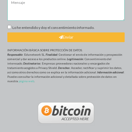
Lo he entendido y doy el consentimiento informado.
Enviar
INFORMACIÓN BÁSICA SOBRE PROTECCIÓN DE DATOS
.
Responsable
: Edunetwork SL.
Finalidad
: Gestionar el envío de información y prospección
comercial y dar acceso a los productos online.
Legitimación
: Consentimiento del
interesado.
Destinatarios
: Empresas proveedoras nacionales y encargados de
tratamiento acogidos a Privacy Shield.
Derechos
: Acceder, rectificar y suprimir los datos,
así como otros derechos como se explica en la información adicional.
Información adicional
:
Puedes consultar la información adicional y detallada sobre protección de datos en
nuestra
página web
.