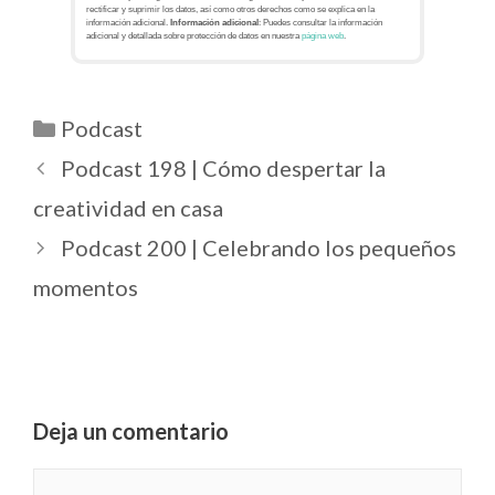
rectificar y suprimir los datos, así como otros derechos como se explica en la
información adicional.
Información adicional
: Puedes consultar la información
adicional y detallada sobre protección de datos en nuestra
página web
.
Podcast
Podcast 198 | Cómo despertar la
creatividad en casa
Podcast 200 | Celebrando los pequeños
momentos
Deja un comentario