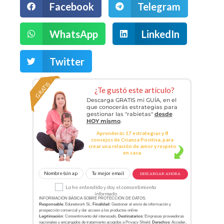
Facebook
Telegram
WhatsApp
LinkedIn
Twitter
GRATIS
¿Te gustó este artículo?
Descarga GRATIS mi GUÍA, en el
que conocerás estrategias para
gestionar las "rabietas"
desde
HOY mismo
.
Aprenderás 17 estrategias y 8
consejos de Crianza Positiva, para
crear una relación de amor y respeto
en casa.
DESCARGAR AHORA
Lo he entendido y doy el consentimiento
informado
INFORMACIÓN BÁSICA SOBRE PROTECCIÓN DE DATOS.
Responsable
: Edunetwork SL.
Finalidad
: Gestionar el envío de información y
prospección comercial y dar acceso a los productos online
Legitimación
: Consentimiento del interesado.
Destinatarios
: Empresas proveedoras
nacionales y encargados de tratamiento acogidos a Privacy Shield.
Derechos
: Acceder,