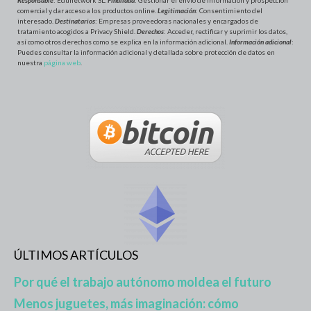
Responsable
: Edunetwork SL.
Finalidad
: Gestionar el envío de información y prospección
comercial y dar acceso a los productos online.
Legitimación
: Consentimiento del
interesado.
Destinatarios
: Empresas proveedoras nacionales y encargados de
tratamiento acogidos a Privacy Shield.
Derechos
: Acceder, rectificar y suprimir los datos,
así como otros derechos como se explica en la información adicional.
Información adicional
:
Puedes consultar la información adicional y detallada sobre protección de datos en
nuestra
página web
.
ÚLTIMOS ARTÍCULOS
Por qué el trabajo autónomo moldea el futuro
Menos juguetes, más imaginación: cómo