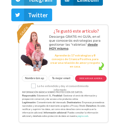
Twitter
GRATIS
¿Te gustó este artículo?
Descarga GRATIS mi GUÍA, en el
que conocerás estrategias para
gestionar las "rabietas"
desde
HOY mismo
.
Aprenderás 17 estrategias y 8
consejos de Crianza Positiva, para
crear una relación de amor y respeto
en casa.
DESCARGAR AHORA
Lo he entendido y doy el consentimiento
informado
INFORMACIÓN BÁSICA SOBRE PROTECCIÓN DE DATOS.
Responsable
: Edunetwork SL.
Finalidad
: Gestionar el envío de información y
prospección comercial y dar acceso a los productos online
Legitimación
: Consentimiento del interesado.
Destinatarios
: Empresas proveedoras
nacionales y encargados de tratamiento acogidos a Privacy Shield.
Derechos
: Acceder,
rectificar y suprimir los datos, así como otros derechos como se explica en la
información adicional.
Información adicional
: Puedes consultar la información
adicional y detallada sobre protección de datos en nuestra
página web
.