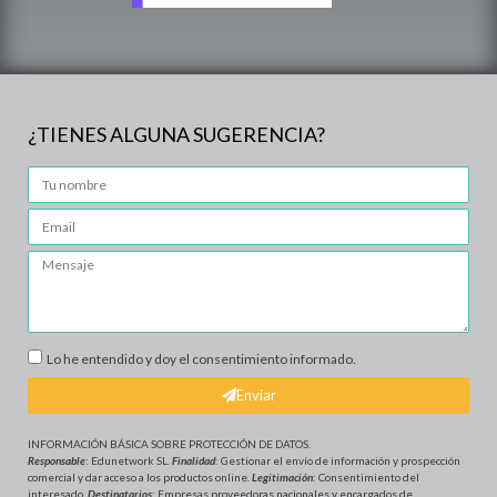
¿TIENES ALGUNA SUGERENCIA?
Lo he entendido y doy el consentimiento informado.
Enviar
INFORMACIÓN BÁSICA SOBRE PROTECCIÓN DE DATOS
.
Responsable
: Edunetwork SL.
Finalidad
: Gestionar el envío de información y prospección
comercial y dar acceso a los productos online.
Legitimación
: Consentimiento del
interesado.
Destinatarios
: Empresas proveedoras nacionales y encargados de