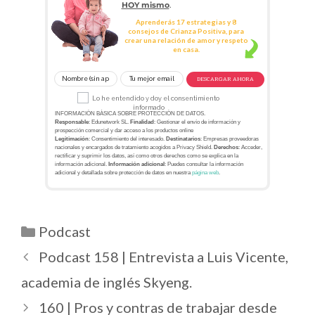
HOY mismo
.
Aprenderás 17 estrategias y 8
consejos de Crianza Positiva, para
crear una relación de amor y respeto
en casa.
DESCARGAR AHORA
Lo he entendido y doy el consentimiento
informado
INFORMACIÓN BÁSICA SOBRE PROTECCIÓN DE DATOS.
Responsable
: Edunetwork SL.
Finalidad
: Gestionar el envío de información y
prospección comercial y dar acceso a los productos online
Legitimación
: Consentimiento del interesado.
Destinatarios
: Empresas proveedoras
nacionales y encargados de tratamiento acogidos a Privacy Shield.
Derechos
: Acceder,
rectificar y suprimir los datos, así como otros derechos como se explica en la
información adicional.
Información adicional
: Puedes consultar la información
adicional y detallada sobre protección de datos en nuestra
página web
.
Podcast
Podcast 158 | Entrevista a Luis Vicente,
academia de inglés Skyeng.
160 | Pros y contras de trabajar desde