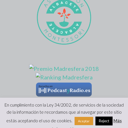
En cumplimiento con la Ley 34/2002, de servicios de la sociedad
de la información te recordamos que al navegar por este sitio
Copyright 2022 |
Viviendo Montessori
|
Prensa
|
Aviso Legal y
estás aceptando el uso de cookies.
Más
Reject
Aceptar
Protección de Datos
·
Formulario de desestimiento
|
Hecho con