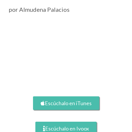
por
Almudena Palacios
Escúchalo en iTunes
Escúchalo en Ivoox