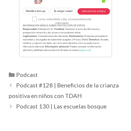
DESCARGAR AHORA
Lo he entendido y doy el consentimiento
informado
INFORMACIÓN BÁSICA SOBRE PROTECCIÓN DE DATOS.
Responsable
: Edunetwork SL.
Finalidad
: Gestionar el envío de información y
prospección comercial y dar acceso a los productos online
Legitimación
: Consentimiento del interesado.
Destinatarios
: Empresas proveedoras
nacionales y encargados de tratamiento acogidos a Privacy Shield.
Derechos
: Acceder,
rectificar y suprimir los datos, así como otros derechos como se explica en la
información adicional.
Información adicional
: Puedes consultar la información
adicional y detallada sobre protección de datos en nuestra
página web
.
Podcast
Podcast #128 | Beneficios de la crianza
positiva en niños con TDAH
Podcast 130 | Las escuelas bosque