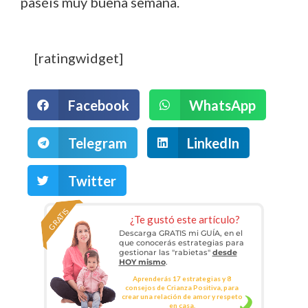
paséis muy buena semana.
[ratingwidget]
Facebook
WhatsApp
Telegram
LinkedIn
Twitter
GRATIS
¿Te gustó este artículo?
Descarga GRATIS mi GUÍA, en el
que conocerás estrategias para
gestionar las "rabietas"
desde
HOY mismo
.
Aprenderás 17 estrategias y 8
consejos de Crianza Positiva, para
crear una relación de amor y respeto
en casa.