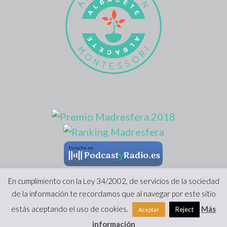
En cumplimiento con la Ley 34/2002, de servicios de la sociedad
de la información te recordamos que al navegar por este sitio
Copyright 2022 |
Viviendo Montessori
|
Prensa
|
Aviso Legal y
estás aceptando el uso de cookies.
Más
Reject
Aceptar
Protección de Datos
·
Formulario de desestimiento
|
Hecho con
información