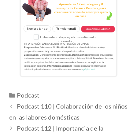
Aprenderás 17 estrategias y 8
consejos de Crianza Positiva, para
crear una relación de amor y respeto
en casa.
DESCARGAR AHORA
Lo he entendido y doy el consentimiento
informado
INFORMACIÓN BÁSICA SOBRE PROTECCIÓN DE DATOS.
Responsable
: Edunetwork SL.
Finalidad
: Gestionar el envío de información y
prospección comercial y dar acceso a los productos online
Legitimación
: Consentimiento del interesado.
Destinatarios
: Empresas proveedoras
nacionales y encargados de tratamiento acogidos a Privacy Shield.
Derechos
: Acceder,
rectificar y suprimir los datos, así como otros derechos como se explica en la
información adicional.
Información adicional
: Puedes consultar la información
adicional y detallada sobre protección de datos en nuestra
página web
.
Podcast
Podcast 110 | Colaboración de los niños
en las labores domésticas
Podcast 112 | Importancia de la