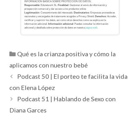
INFORMACIÓN BÁSICA SOBRE PROTECCIÓN DE DATOS.
Responsable
: Edunetwork SL.
Finalidad
: Gestionar el envío de información y
prospección comercial y dar acceso a los productos online
Legitimación
: Consentimiento del interesado.
Destinatarios
: Empresas proveedoras
nacionales y encargados de tratamiento acogidos a Privacy Shield.
Derechos
: Acceder,
rectificar y suprimir los datos, así como otros derechos como se explica en la
información adicional.
Información adicional
: Puedes consultar la información
adicional y detallada sobre protección de datos en nuestra
página web
.
Qué es la crianza positiva y cómo la
aplicamos con nuestro bebé
Podcast 50 | El porteo te facilita la vida
con Elena López
Podcast 51 | Hablando de Sexo con
Diana Garces