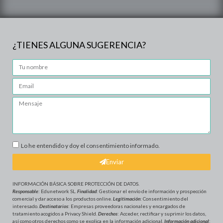
¿TIENES ALGUNA SUGERENCIA?
Lo he entendido y doy el consentimiento informado.
Enviar
INFORMACIÓN BÁSICA SOBRE PROTECCIÓN DE DATOS
.
Responsable
: Edunetwork SL.
Finalidad
: Gestionar el envío de información y prospección
comercial y dar acceso a los productos online.
Legitimación
: Consentimiento del
interesado.
Destinatarios
: Empresas proveedoras nacionales y encargados de
tratamiento acogidos a Privacy Shield.
Derechos
: Acceder, rectificar y suprimir los datos,
así como otros derechos como se explica en la información adicional.
Información adicional
: