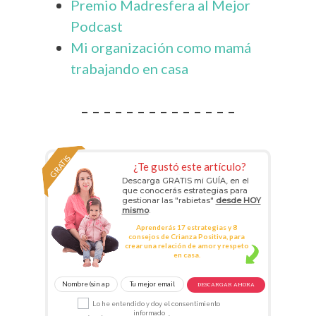
Premio Madresfera al Mejor
Podcast
Mi organización como mamá
trabajando en casa
– – – – – – – – – – – – – –
GRATIS
¿Te gustó este artículo?
Descarga GRATIS mi GUÍA, en el
que conocerás estrategias para
gestionar las "rabietas"
desde HOY
mismo
.
Aprenderás 17 estrategias y 8
consejos de Crianza Positiva, para
crear una relación de amor y respeto
en casa.
DESCARGAR AHORA
Lo he entendido y doy el consentimiento
informado