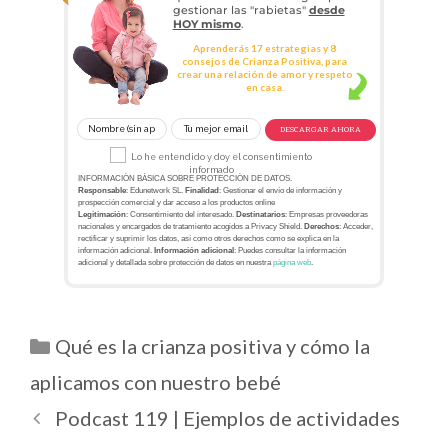
gestionar las "rabietas"
desde
HOY mismo
.
Aprenderás 17 estrategias y 8
consejos de Crianza Positiva, para
crear una relación de amor y respeto
en casa.
DESCARGAR AHORA
Lo he entendido y doy el consentimiento
informado
INFORMACIÓN BÁSICA SOBRE PROTECCIÓN DE DATOS.
Responsable
: Edunetwork SL.
Finalidad
: Gestionar el envío de información y
prospección comercial y dar acceso a los productos online
Legitimación
: Consentimiento del interesado.
Destinatarios
: Empresas proveedoras
nacionales y encargados de tratamiento acogidos a Privacy Shield.
Derechos
: Acceder,
rectificar y suprimir los datos, así como otros derechos como se explica en la
información adicional.
Información adicional
: Puedes consultar la información
adicional y detallada sobre protección de datos en nuestra
página web
.
Qué es la crianza positiva y cómo la
aplicamos con nuestro bebé
Podcast 119 | Ejemplos de actividades