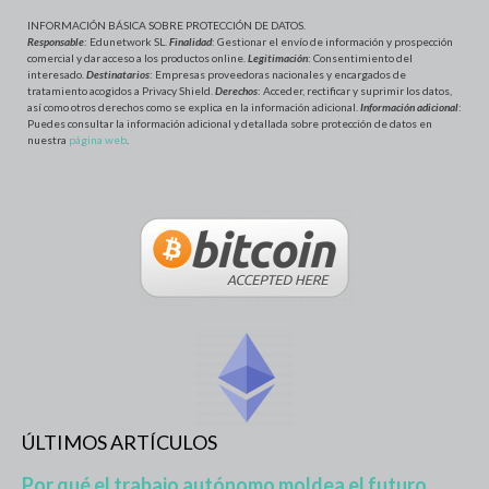
INFORMACIÓN BÁSICA SOBRE PROTECCIÓN DE DATOS
.
Responsable
: Edunetwork SL.
Finalidad
: Gestionar el envío de información y prospección
comercial y dar acceso a los productos online.
Legitimación
: Consentimiento del
interesado.
Destinatarios
: Empresas proveedoras nacionales y encargados de
tratamiento acogidos a Privacy Shield.
Derechos
: Acceder, rectificar y suprimir los datos,
así como otros derechos como se explica en la información adicional.
Información adicional
:
Puedes consultar la información adicional y detallada sobre protección de datos en
nuestra
página web
.
ÚLTIMOS ARTÍCULOS
Por qué el trabajo autónomo moldea el futuro