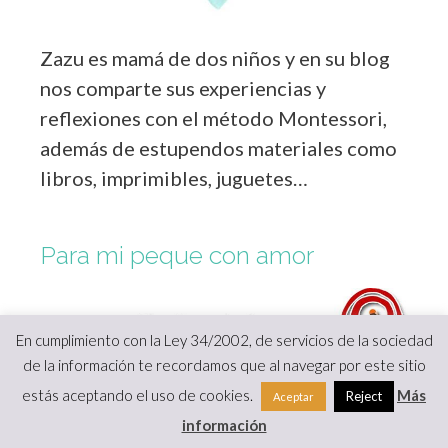
Zazu es mamá de dos niños y en su blog
nos comparte sus experiencias y
reflexiones con el método Montessori,
además de estupendos materiales como
libros, imprimibles, juguetes…
Para mi peque con amor
En cumplimiento con la Ley 34/2002, de servicios de la sociedad
de la información te recordamos que al navegar por este sitio
estás aceptando el uso de cookies.
Más
Reject
Aceptar
Inma es mamá de dos niños, comparte sus
información
reflexiones sobre la crianza de sus hijos,