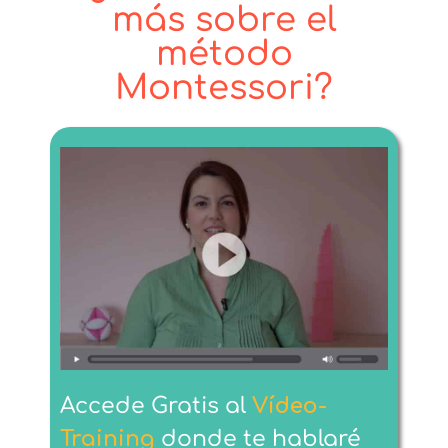
más sobre el
método
Montessori?
Accede
Gratis
al
Vídeo-
Training
donde te hablaré