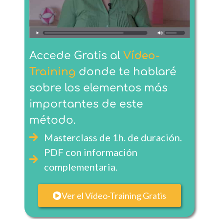
Accede
Gratis
al
Vídeo-
Training
donde te hablaré
sobre los elementos más
importantes de este
método.
Masterclass de 1h. de duración.
PDF con información
complementaria.
Ver el Vídeo-Training Gratis